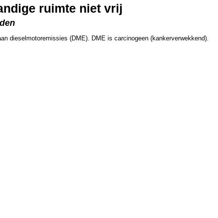
ndige ruimte niet vrij
rden
 aan dieselmotoremissies (DME). DME is carcinogeen (kankerverwekkend).