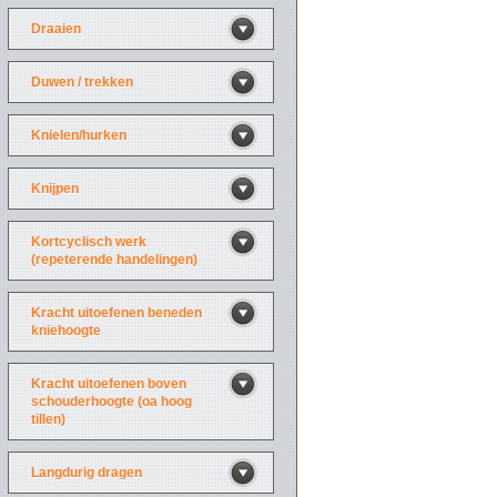
Draaien
Duwen / trekken
Knielen/hurken
Knijpen
Kortcyclisch werk
(repeterende handelingen)
Kracht uitoefenen beneden
kniehoogte
Kracht uitoefenen boven
schouderhoogte (oa hoog
tillen)
Langdurig dragen