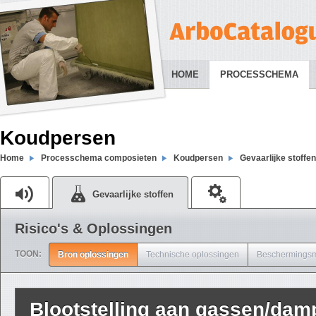
HOME
PROCESSCHEMA
Koudpersen
Home
Processchema composieten
Koudpersen
Gevaarlijke stoffen
Gevaarlijke stoffen
Risico's & Oplossingen
TOON:
Bron oplossingen
Technische oplossingen
Beschermingsm
Blootstelling aan gassen/dam