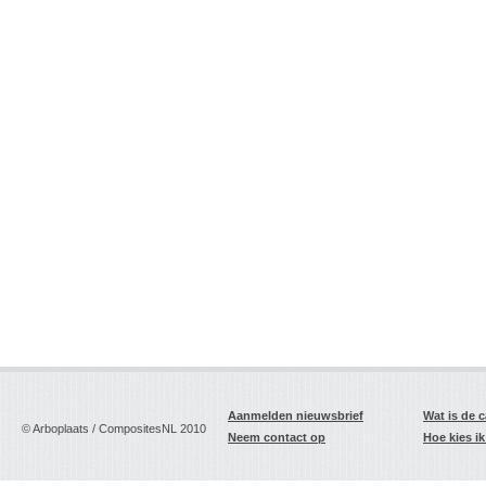
Aanmelden nieuwsbrief
Wat is de 
© Arboplaats / CompositesNL 2010
Neem contact op
Hoe kies i